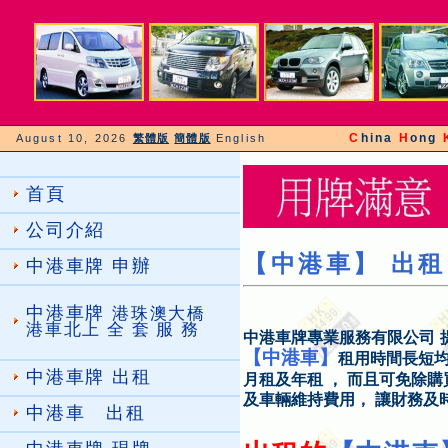
C
hina
H
ong
August 10, 2026
繁體版
簡體版
English
首頁
公司介紹
【
中港車】 出租
中港車牌 申辦
中港車牌
港珠澳大橋
港車北上 全 套 服 務
中港車牌專業服務有限公司
【中港車】
租用時間長短均
中港車牌 出租
月租及年租 ， 而且可免除購
及車輛維持費用， 讓財務及
中港車 出租