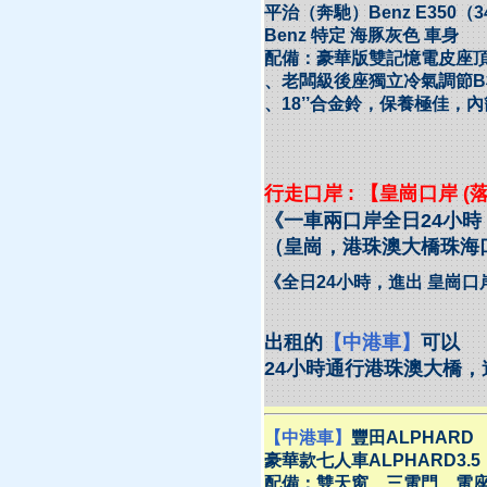
平治（奔馳）Benz E350（34
Benz 特定 海豚灰色 車身
配備：豪華版雙記憶電皮座
、老闆級後座獨立冷氣調節B
、18’’合金鈴，保養極佳，
行走口岸 : 【皇崗口岸 (
《一車兩口岸全日24小
（皇崗，港珠澳大橋珠海
《全日24小時，進出 皇崗口岸
出租的
【中港車】
可以
24小時通行港珠澳大橋，
【中港車】
豐田ALPHARD
豪華款七人車ALPHARD3.
配備：雙天窗、三電門、電