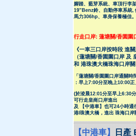
腳踏、藍芽系統、車頂行李
19"Benz鈴、自動停車系統,
馬力306hp、車身保養極佳
行走口岸: 蓮塘關/香園圍
《一車三口岸按時段 進
（蓮塘關/香園圍口岸 及 
和 港珠澳大橋珠海口岸關
「蓮塘關/香園圍口岸通關時
：早上7:00分至晚上10:00正
(於淩晨12:01分至早上6:30
可行走皇崗口岸進出
及 【中港車】也可24小時通
港l珠澳大橋，進出 珠海口岸
【中港車】
日產 