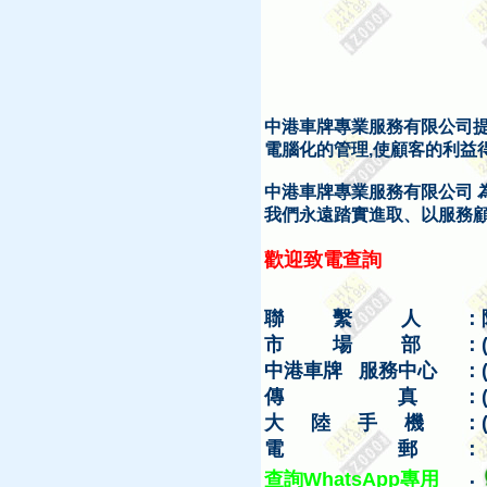
中港車牌專業服務有限公司
電腦化的管理,使顧客的利益
中港車牌專業服務有限公司 
我們永遠踏實進取、以服務
歡迎致電查詢
聯 繫 人
：
市 場 部
：(
中港車牌 服務中心
：(
傳 真
：(
大
陸
手
機
：
電 郵
：
查詢WhatsApp專用
：