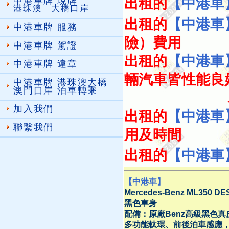
中港車牌 現牌
出租的
【中港車
港珠澳 大橋口岸
出租的
【中港車
中港車牌 服務
險）費用
中港車牌 駕證
出租的
【中港車
中港車牌 違章
輛汽車皆性能良
中港車牌 港珠澳大橋
澳門口岸 泊車轉乘
、安全穩
加入我們
出租的
【中港車
聯繫我們
用及時間
出租的
【中港車
【中港車】
Mercedes-Benz ML350 D
黑色車身
配備：原廠Benz高級黑色
多功能軚環、前後泊車感應