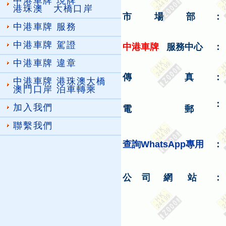
中港車牌 現牌
港珠澳 大橋口岸
市 場 部
：
中港車牌 服務
中港車牌 駕證
中港車牌
服務中心
：
中港車牌 違章
傳 真
：
中港車牌 港珠澳大橋
澳門口岸 泊車轉乘
：
加入我們
電 郵
聯繫我們
查詢WhatsApp專用
：
公 司 網 站
：