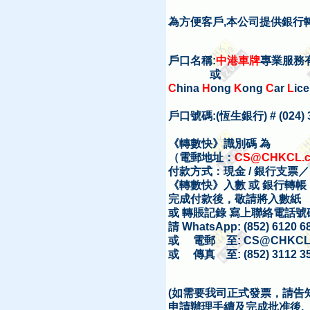
為方便客戶,本公司提供銀行
戶口名稱:
中港車牌
專業服務
或
C
hina
H
ong
K
ong
C
ar
L
ic
戶口號碼:(恆生銀行) # (024) 3
《轉數快》識別碼 為
（電郵地址：
CS@CHKCL.
付款方式：現金 / 銀行支票／
《轉數快》入數 或 銀行轉帳
完成付款後，敬請將入數紙
或 轉賬記錄 寫上聯絡電話號
請
WhatsApp
: (852) 6120 6
或
電郵 至: CS@CHKCL
或 傳真 至: (852) 3112 3
(如需要我司正式發票，請告知,
申請辦理手續及完成批准後,