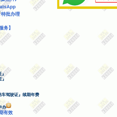
atsApp
特批办理
服务】
证』
证』
机动车驾驶证』续期年费
申办
长期有效