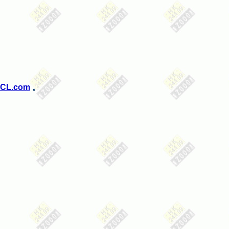
CL.com
。