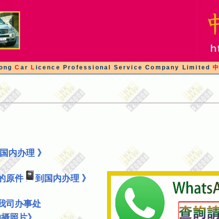
ong
C
ar
L
icence
P
rofessional
S
ervice
C
ompany
L
imited
中
国内办理 》
的原件
到国内办理 》
我司办事处
拍摄照片》