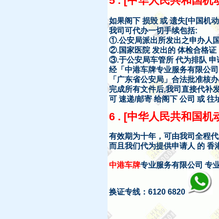
5 . [中华人民共和国
如果阁下 损毁 或 遗失[中国机
我司可代办一切手续包括:
①.公安局派出所发出之申办人国
②.国家医院 发出的 体检合格证
③.于公安局车管所 代为排队 
经「中港车牌专业服务有限公司
「广东省公安局」合法批准核办发
完成所有文件后,我司直接代补
可 速递/邮寄 给阁下 公司 或 往址
6 . [中华人民共和国
有效期为十年，可由我司全程代
而且我们代为提供申请人
的
香
中港车牌
专业服务有限公司 专
换证专线：6120 6820