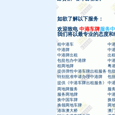
如欲了解以下服务：
欢迎致电
中港车牌
服务
我们将以最专业的态度和
租中港车
中
中港牌
中
中港牌出租
出
包批包办中港牌
中
租两地牌
粤
提供弹性中港车牌出租服务
包
特别批准申请办理中港牌
包
提供《中港车牌出租服务》
中
两地牌服务
服
服务两地牌
中
换中国车牌
换
换领两地车牌
两
港珠澳大桥
澳