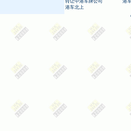
转让中港车牌公司
港
港车北上