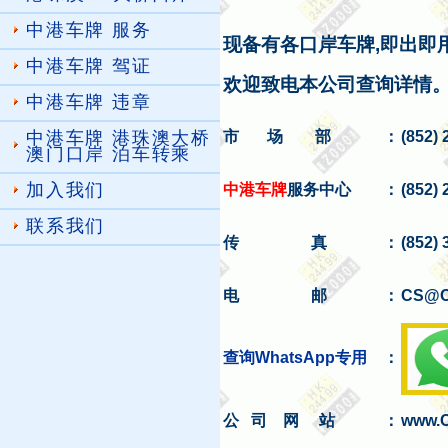
中港车牌 服务
现备有各口岸车牌,即出即
中港车牌 驾证
欢迎致电本公司查询详情
中港车牌 违章
中港车牌 港珠澳大桥
市
场
部
：
(852) 
澳门口岸 泊车转乘
加入我们
中港车牌
服务中心
：
(852) 
联系我们
传
真
：
(852) 
电
邮
：
CS@C
查询WhatsApp专用
：
公 司 网 站
：
www.