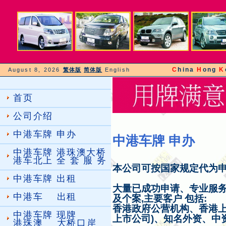
C
hina
H
ong
K
August 8, 2026
繁体版
简体版
English
首页
公司介绍
中港车牌 申办
中港车牌 申办
中港车牌 港珠澳大桥
港车北上 全 套 服 务
本公司可按国家规定代为
中港车牌 出租
大量已成功申请、专业服务
中港车 出租
及个案,主要客户 包括:
香港政府公营机构、香港上
中港车牌 现牌
上市公司)、知名外资、中
港珠澳 大桥口岸