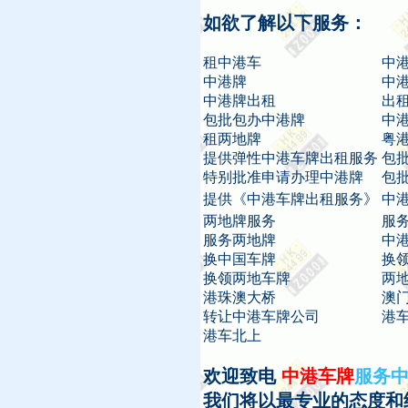
如欲了解以下服务：
租中港车
中
中港牌
中
中港牌出租
出
包批包办中港牌
中
租两地牌
粤
提供弹性中港车牌出租服务
包
特别批准申请办理中港牌
包
提供《中港车牌出租服务》
中
两地牌服务
服
服务两地牌
中
换中国车牌
换
换领两地车牌
两
港珠澳大桥
澳
转让中港车牌公司
港
港车北上
欢迎致电
中港车牌
服务
我们将以最专业的态度和