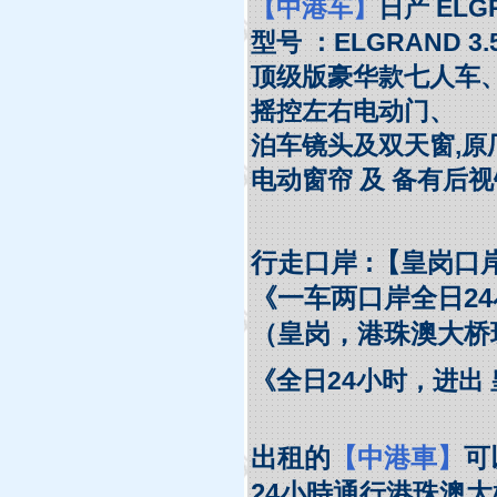
【中港车】
日产
ELG
型号
：ELGRAND 3.5
顶级版豪华款七人车
摇控左右电动门
、
泊车镜头及双天窗,原
电动窗帘 及 备有后视
行走口岸
:
【皇岗口岸
《一车两口岸全日2
（皇岗，港珠澳大桥
《
全日24小时，
进出 
出租的
【中港車】
可
24小時通行港珠澳大