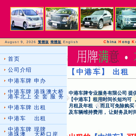
C
hina
H
ong
K
August 9, 2026
繁體版
簡體版
English
首页
公司介绍
【
中港车】 出租
中港车牌 申办
中港车牌 港珠澳大桥
中港车牌专业服务有限公司 提
港车北上 全 套 服 务
【中港车】租用时间长短均可 
月租及年租 ， 而且可免除购
中港车牌 出租
及车辆维持费用， 让财务及时
中港车 出租
中港车牌 现牌
港珠澳 大桥口岸