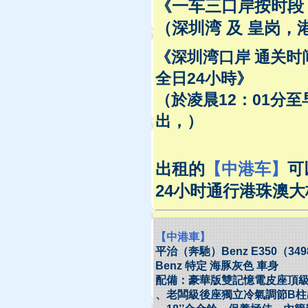
《一车三口岸按时段
（深圳湾 及 皇岗
《深圳湾口岸 通关时间
全日24小時》
（於凌晨12：01分至
出，）
出租的
【中港车】
可
24小时通行港珠澳大
【中港車】
平治（奔馳）Benz E350（349
Benz 特定 海豚灰色 車身
配備：豪華版雙記憶電皮座頂
、老闆級後座獨立冷氣調節B柱