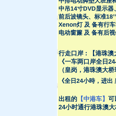
中排电动脚墊大班座
中吊14寸DVD显示器
前后波镜头、标准18’
Xenon灯 及 备有
电动窗簾 及 备有后视
行走口岸 :
【
港珠澳大
《一车两口岸全日2
（皇岗，港珠澳大桥
《全日24小時，进出 
出租的
【中港车】
可
24小时通行港珠澳大