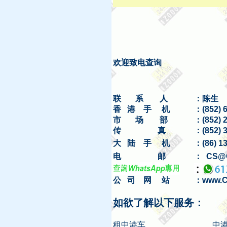
欢迎致电查询
联
系
人
：陈生
香 港 手 机
：(852) 
市
场
部
：(852) 2
传
真
：(852) 
大 陆 手 机
：(86) 1
电
邮
： CS@
公 司 网 站
：www.C
如欲了解以下服务：
租中港车
中