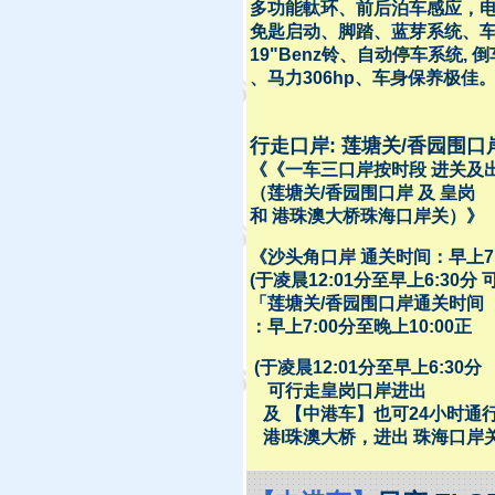
多功能軚环、前后泊车感应，
免匙启动、脚踏、蓝芽系统、
19"Benz铃、自动停车系统, 
、马力306hp、车身保养极佳
行走口岸: 莲塘关/香园围口
《《一车三口岸按时段 进关及
（莲塘关/香园围口岸 及 皇岗
和 港珠澳大桥珠海口岸关）》
《沙头角口岸 通关时间：早上7:
(于凌晨12:01分至早上6:30分
「莲塘关/香园围口岸通关时间
：早上7:00分至晚上10:00正
(于凌晨12:01分至早上6:30分
可行走皇岗口岸进出
及 【中港车】也可24小时通
港l珠澳大桥，进出 珠海口岸