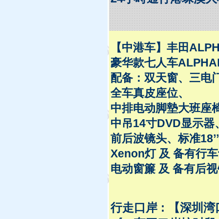
【中港车】丰田ALPH
豪华款七人车ALPHA
配备：双天窗、三电
全车真皮座位、
中排电动脚墊大班座
中吊14寸DVD显示器
前后波镜头、标准18’
Xenon灯 及 备有
电动窗簾 及 备有后视
行走口岸 :
【
深圳湾