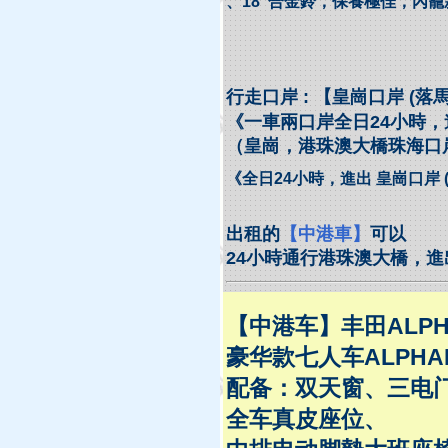
、18’’合金鈴，保養極佳，內
行走口岸 :
【
皇崗口岸 (落馬
《一車兩口岸全日24小時
（皇崗，港珠澳大橋珠海口
《全日24小時，進出 皇崗口岸 
出租的
【中港車】
可以
24小時通行港珠澳大橋，進
【中港车】丰田ALPH
豪华款七人车ALPHA
配备：双天窗、三电
全车真皮座位、